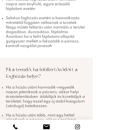
napra sem enyhülő, egyre erősödő
fájdalom esetén
Sebészi foghúzás esetén a beavatkozás
méretétől függően változnak a tünetek.
Nagy műtéti feltárás után normális a terület
dagadása, duzzadása, fájdalma.
Azonban ha a felírt fájdalomcsillapító
gyógyszer mellett is fokozódik a panasz,
kontroll vizsgálat javasolt
Mi a teendő, ha felülfertőződött a
foghúzás helye?
Ha a húzás utáni harmadik-negyedik
napon jelentkezik a páciens, akkor helyi
érzéstelenítésben átöblítjük és kürettáljuk a
területet, hogy ezzel egy új stabil koagulum
(vérdugó) keletkezzen.
Ha a húzás után több, mint egy héttel
jelentkezik a páciens, akkor a területet
érzéstelenítés alatt feltárva eltávolítjuk a
gyulladt szöveteket, majd varratokkal