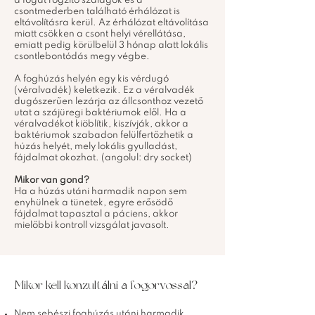
a fogat rögzítő szalagok és a
csontmederben található érhálózat is
eltávolításra kerül. Az érhálózat eltávolítása
miatt csökken a csont helyi vérellátása,
emiatt pedig körülbelül 3 hónap alatt lokális
csontlebontódás megy végbe.
A foghúzás helyén egy kis vérdugó
(véralvadék) keletkezik. Ez a véralvadék
dugószerűen lezárja az állcsonthoz vezető
utat a szájüregi baktériumok elől. Ha a
véralvadékot kiöblítik, kiszívják, akkor a
baktériumok szabadon felülfertőzhetik a
húzás helyét, mely lokális gyulladást,
fájdalmat okozhat. (angolul: dry socket)
Mikor van gond?
Ha a húzás utáni harmadik napon sem
enyhülnek a tünetek, egyre erősödő
fájdalmat tapasztal a páciens, akkor
mielőbbi kontroll vizsgálat javasolt.
Mikor kell konzultálni a fogorvossal?
Nem sebészi foghúzás utáni harmadik