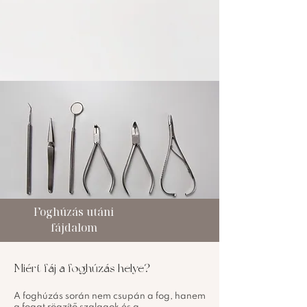
Foghúzás utáni
fájdalom
Miért fáj a foghúzás helye?
A foghúzás során nem csupán a fog, hanem